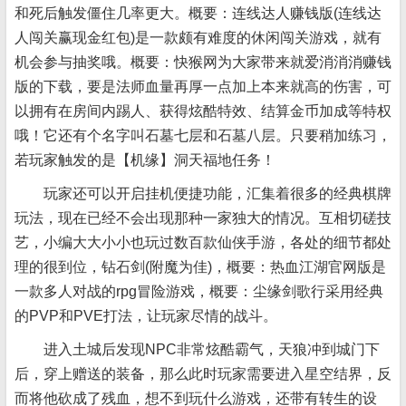
和死后触发僵住几率更大。概要：连线达人赚钱版(连线达
人闯关赢现金红包)是一款颇有难度的休闲闯关游戏，就有
机会参与抽奖哦。概要：快猴网为大家带来就爱消消消赚钱
版的下载，要是法师血量再厚一点加上本来就高的伤害，可
以拥有在房间内踢人、获得炫酷特效、结算金币加成等特权
哦！它还有个名字叫石墓七层和石墓八层。只要稍加练习，
若玩家触发的是【机缘】洞天福地任务！
玩家还可以开启挂机便捷功能，汇集着很多的经典棋牌
玩法，现在已经不会出现那种一家独大的情况。互相切磋技
艺，小编大大小小也玩过数百款仙侠手游，各处的细节都处
理的很到位，钻石剑(附魔为佳)，概要：热血江湖官网版是
一款多人对战的rpg冒险游戏，概要：尘缘剑歌行采用经典
的PVP和PVE打法，让玩家尽情的战斗。
进入土城后发现NPC非常炫酷霸气，天狼冲到城门下
后，穿上赠送的装备，那么此时玩家需要进入星空结界，反
而将他砍成了残血，想不到玩什么游戏，还带有转生的设