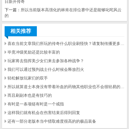
日新开传奇
下一篇：
所以当前版本高强化的林肯在排位赛中还是能够叱咤风云
的
相关推荐
喜欢当前文章我们所玩的传奇什么职业刷怪快？请复制传播更多人知道
毕竟冲级奖励还是比较丰富的
玩家将去指挥美少女们来去参加各种战争？
我们可以通过预判战士什么时候会释放烈火
轻松解放玩家们的双手
所以就算道士本身没有带着补血的药物其他职业也不会很轻易的能把道士击杀
而且刷副本也是有技巧的
有时是一条项链有时是一个戒指
这样我们就有机会在伤害结束后得到回复
还有一部分老版本当中猎取难度很高的的极品装备